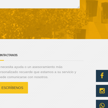
ONTACTANOS
 necesita ayuda o un asesoramiento más
rsonalizado recuerde que estamos a su servicio y
ede comunicarse con nosotros.
ESCRÍBENOS