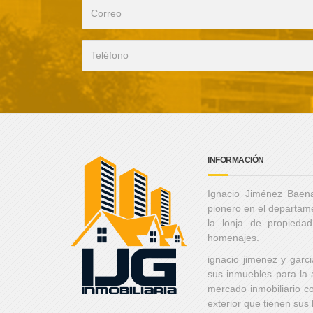
INFORMACIÓN
Ignacio Jiménez Baena
pionero en el departame
la lonja de propiedad
homenajes.
ignacio jimenez y garc
sus inmuebles para la 
mercado inmobiliario 
exterior que tienen sus