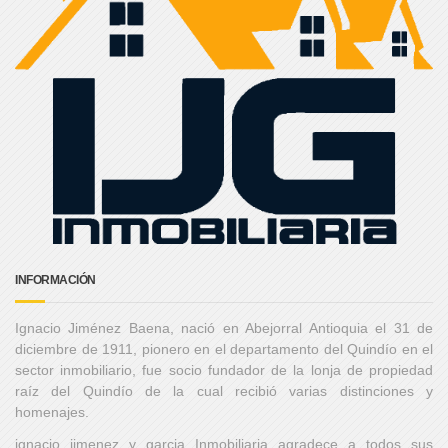
INFORMACIÓN
Ignacio Jiménez Baena, nació en Abejorral Antioquia el 31 de
diciembre de 1911, pionero en el departamento del Quindío en el
sector inmobiliario, fue socio fundador de la lonja de propiedad
raíz del Quindío de la cual recibió varias distinciones y
homenajes.
ignacio jimenez y garcia Inmobiliaria agradece a todos sus